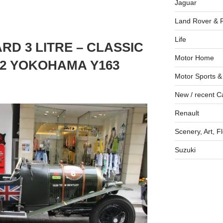
Jaguar
Land Rover & 
Life
D 3 LITRE – CLASSIC
Motor Home
22 YOKOHAMA Y163
Motor Sports &
New / recent C
Renault
Scenery, Art, F
Suzuki