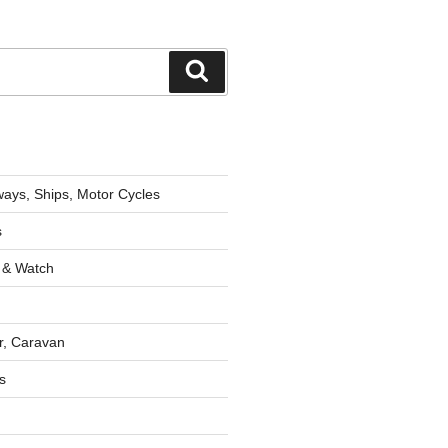
検
索
lways, Ships, Motor Cycles
s
 & Watch
r, Caravan
s