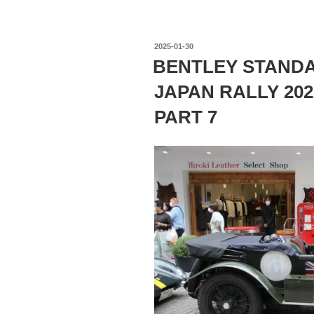
投
2025-01-30
稿
BENTLEY STANDAR
日:
JAPAN RALLY 20
PART 7