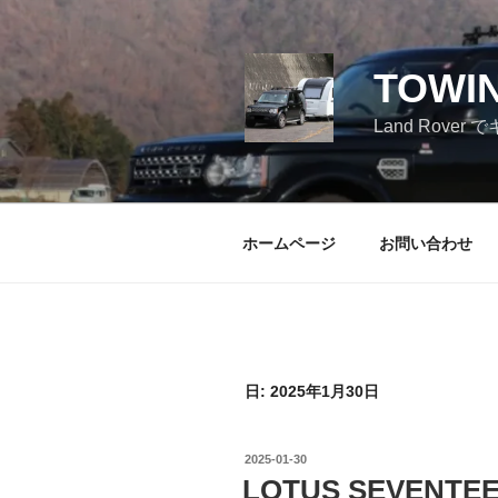
コ
ン
テ
TOWI
ン
ツ
Land Ro
へ
ス
キ
ッ
ホームページ
お問い合わせ
プ
日:
2025年1月30日
投
2025-01-30
稿
LOTUS SEVENTEE
日: