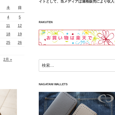
イトとして、当メディアは適格販売により収入
土
日
4
5
RAKUTEN
11
12
18
19
25
26
2月 »
検
索:
NAGATANI WALLETS