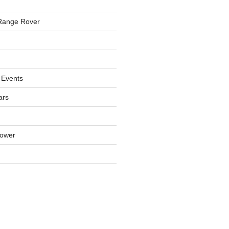
Range Rover
 Events
ars
lower