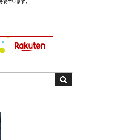
を得ています。
検
索