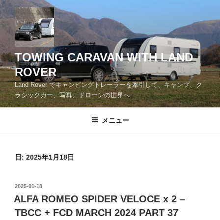
コ
ン
テ
ン
ツ
TOWING CARAVAN WITH LAND
へ
ROVER
ス
Land Rover でキャンピングトレーラーを牽引して、キャンプ、ク
キ
ラシックカー、写真、ドローンの世界へ
ッ
プ
メニュー
日:
2025年1月18日
投
2025-01-18
稿
ALFA ROMEO SPIDER VELOCE x 2 –
日:
TBCC + FCD MARCH 2024 PART 37