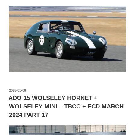
投
2025-01-06
稿
ADO 15 WOLSELEY HORNET +
日:
WOLSELEY MINI – TBCC + FCD MARCH
2024 PART 17