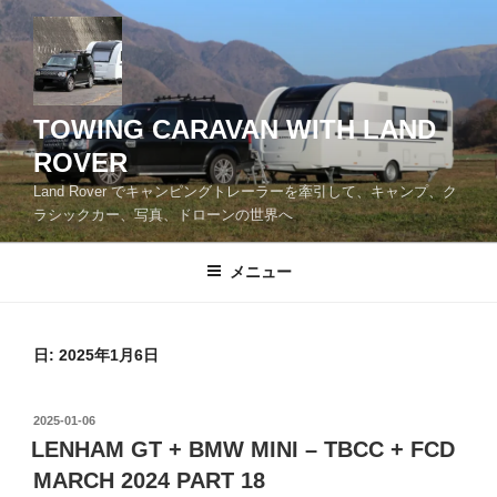
コ
ン
テ
ン
ツ
TOWING CARAVAN WITH LAND
へ
ROVER
ス
Land Rover でキャンピングトレーラーを牽引して、キャンプ、ク
キ
ラシックカー、写真、ドローンの世界へ
ッ
プ
メニュー
日:
2025年1月6日
投
2025-01-06
稿
LENHAM GT + BMW MINI – TBCC + FCD
日:
MARCH 2024 PART 18