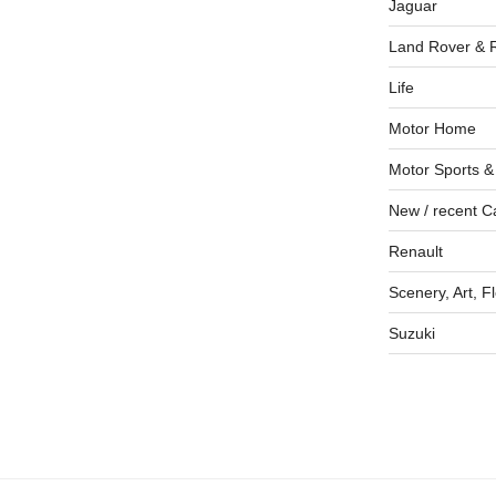
Jaguar
Land Rover & 
Life
Motor Home
Motor Sports &
New / recent C
Renault
Scenery, Art, F
Suzuki