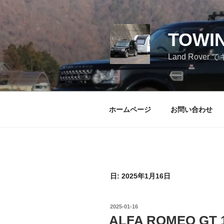
コ
ン
テ
TOWI
ン
ツ
Land Ro
へ
ス
キ
ッ
ホームページ
お問い合わせ
プ
日:
2025年1月16日
投
2025-01-16
稿
ALFA ROMEO GT 13
日: