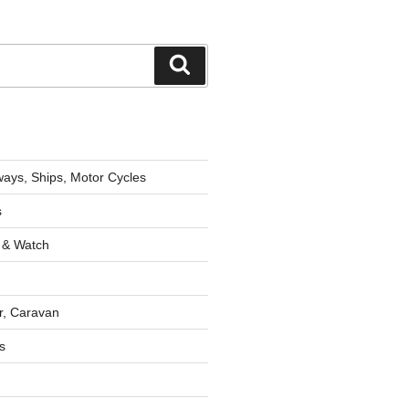
検
索
lways, Ships, Motor Cycles
s
 & Watch
r, Caravan
s