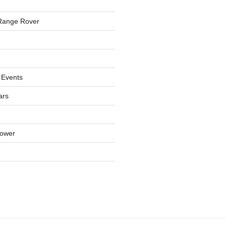
Range Rover
 Events
ars
lower