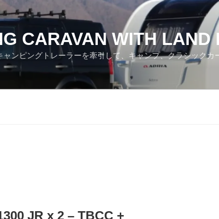
NG CARAVAN WITH LAND
ver でキャンピングトレーラーを牽引して、キャンプ、クラシック
00 JR x 2 – TBCC +