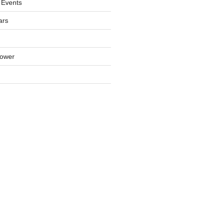
 Events
ars
lower