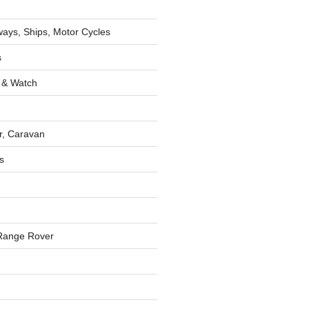
lways, Ships, Motor Cycles
s
 & Watch
r, Caravan
s
Range Rover