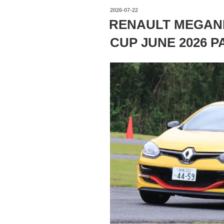
投
2026-07-22
稿
RENAULT MEGANE
日:
CUP JUNE 2026 P