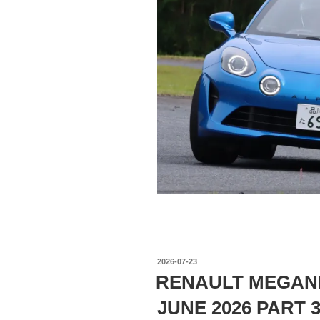
投
2026-07-23
稿
RENAULT MEGANE
日:
JUNE 2026 PART 