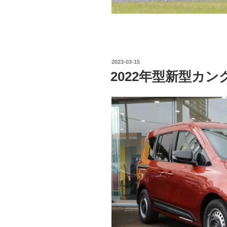
投
2023-03-15
稿
2022年型新型カ
日: