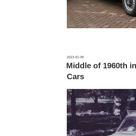
投
2023-01-08
稿
Middle of 1960th i
日:
Cars