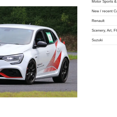
Motor Sports &
New / recent C
Renault
Scenery, Art, F
Suzuki