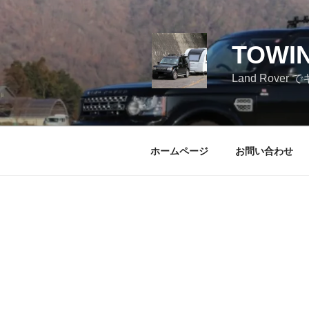
コ
ン
テ
TOWI
ン
ツ
Land Ro
へ
ス
キ
ッ
ホームページ
お問い合わせ
プ