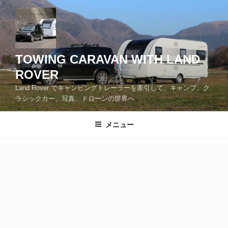
コ
ン
テ
ン
ツ
TOWING CARAVAN WITH LAND
へ
ROVER
ス
Land Rover でキャンピングトレーラーを牽引して、キャンプ、ク
キ
ラシックカー、写真、ドローンの世界へ
ッ
プ
メニュー