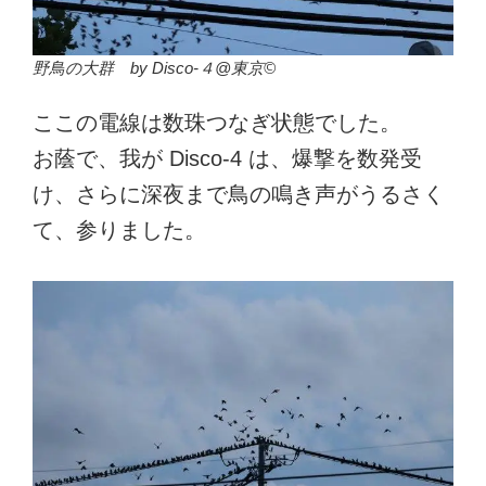
野鳥の大群 by Disco-４@東京©
ここの電線は数珠つなぎ状態でした。
お蔭で、我が Disco-4 は、爆撃を数発受
け、さらに深夜まで鳥の鳴き声がうるさく
て、参りました。