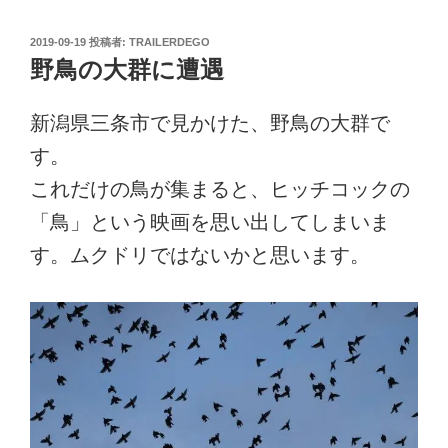
投
2019-09-19
投稿者:
TRAILERDEGO
稿
野鳥の大群に遭遇
日:
新潟県三条市で見かけた、野鳥の大群で
す。
これだけの鳥が集まると、ヒッチコックの
「鳥」という映画を思い出してしまいま
す。ムクドリではないかと思います。