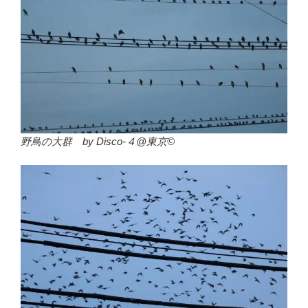
野鳥の大群 by Disco-４@東京©