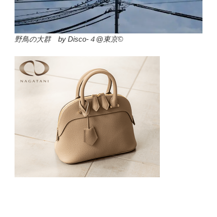
野鳥の大群 by Disco-４@東京©