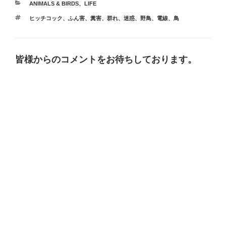
カ
ANIMALS & BIRDS
、
LIFE
テ
タ
ヒッチコック
、
ふん害
、
糞害
、
群れ
、
迷惑
、
野鳥
、
電線
、
鳥
ゴ
グ
リ
ー
皆様からのコメントをお待ちしております。