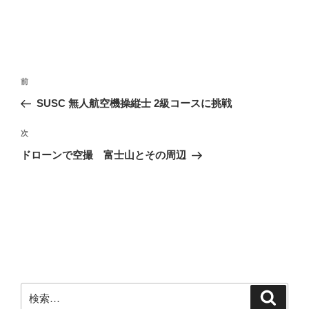
投
前
前
稿
の
SUSC 無人航空機操縦士 2級コースに挑戦
ナ
投
ビ
稿
次
次
ゲ
の
ドローンで空撮 富士山とその周辺
投
ー
稿
シ
ョ
ン
検
検
索
索: