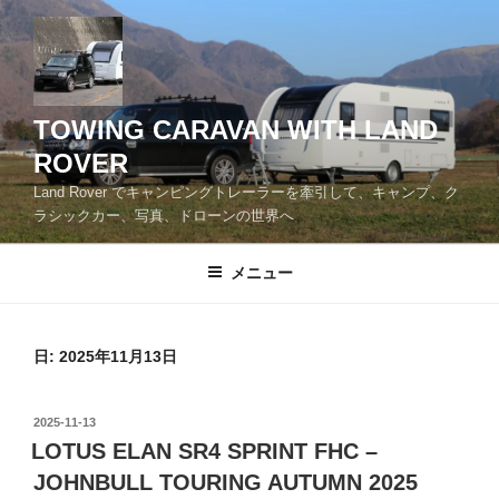
コ
ン
テ
ン
ツ
TOWING CARAVAN WITH LAND
へ
ROVER
ス
Land Rover でキャンピングトレーラーを牽引して、キャンプ、ク
キ
ラシックカー、写真、ドローンの世界へ
ッ
プ
メニュー
日:
2025年11月13日
投
2025-11-13
稿
LOTUS ELAN SR4 SPRINT FHC –
日:
JOHNBULL TOURING AUTUMN 2025