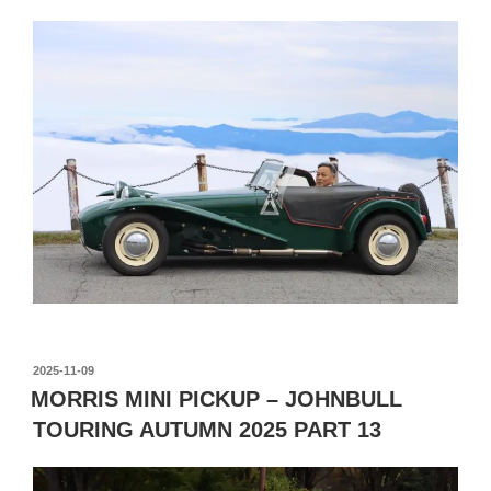
投
2025-11-09
稿
MORRIS MINI PICKUP – JOHNBULL
日:
TOURING AUTUMN 2025 PART 13