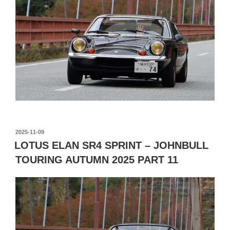
投
2025-11-09
稿
LOTUS ELAN SR4 SPRINT – JOHNBULL
日:
TOURING AUTUMN 2025 PART 11