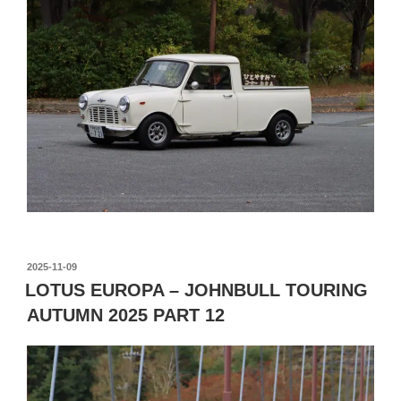
投
2025-11-09
稿
LOTUS EUROPA – JOHNBULL TOURING
日:
AUTUMN 2025 PART 12