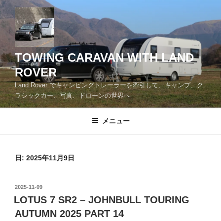
コ
ン
テ
ン
ツ
TOWING CARAVAN WITH LAND
へ
ROVER
ス
Land Rover でキャンピングトレーラーを牽引して、キャンプ、ク
キ
ラシックカー、写真、ドローンの世界へ
ッ
プ
メニュー
日:
2025年11月9日
投
2025-11-09
稿
LOTUS 7 SR2 – JOHNBULL TOURING
日:
AUTUMN 2025 PART 14