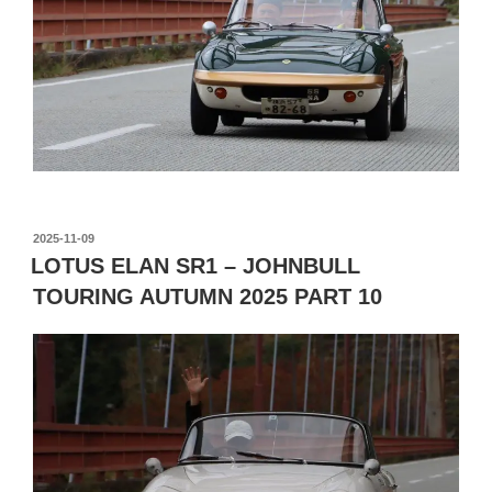
投
2025-11-09
稿
LOTUS ELAN SR1 – JOHNBULL
日:
TOURING AUTUMN 2025 PART 10