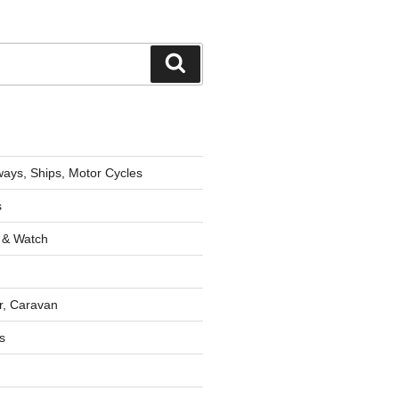
検
索
lways, Ships, Motor Cycles
s
 & Watch
r, Caravan
s