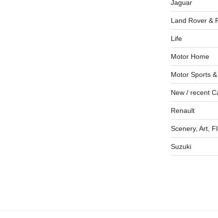
Jaguar
Land Rover & 
Life
Motor Home
Motor Sports &
New / recent C
Renault
Scenery, Art, F
Suzuki