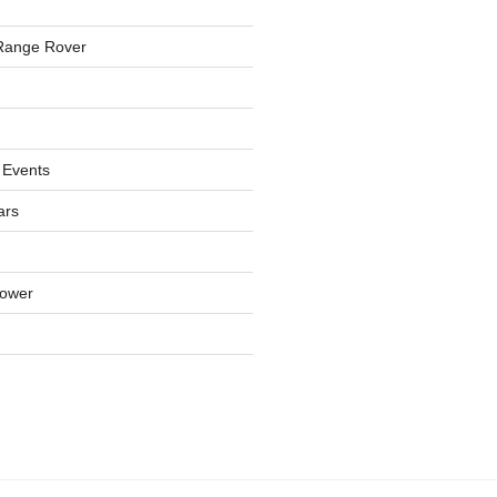
Range Rover
 Events
ars
lower