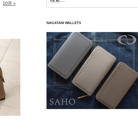
索:
10月 »
NAGATANI WALLETS