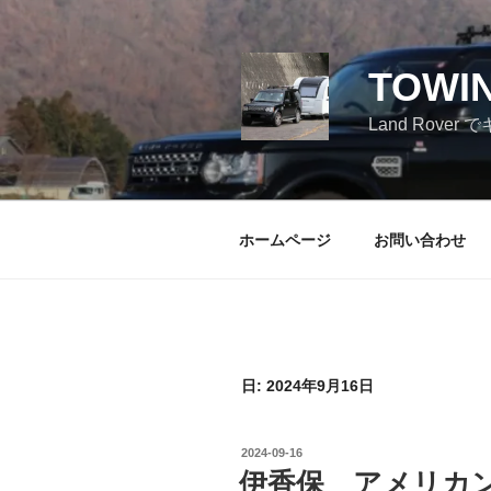
コ
ン
テ
TOWI
ン
ツ
Land Ro
へ
ス
キ
ッ
ホームページ
お問い合わせ
プ
日:
2024年9月16日
投
2024-09-16
稿
伊香保 アメリカ
日: