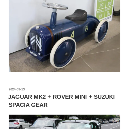
投
2024-09-13
稿
JAGUAR MK2 + ROVER MINI + SUZUKI
日:
SPACIA GEAR