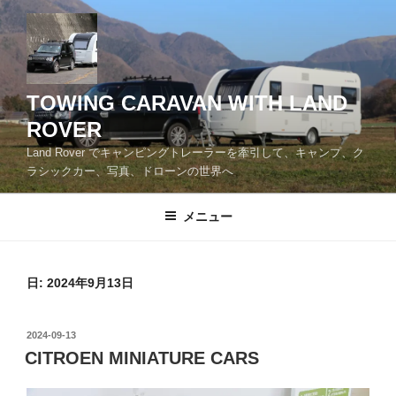
コ
ン
テ
ン
ツ
TOWING CARAVAN WITH LAND
へ
ROVER
ス
Land Rover でキャンピングトレーラーを牽引して、キャンプ、ク
キ
ラシックカー、写真、ドローンの世界へ
ッ
プ
メニュー
日:
2024年9月13日
投
2024-09-13
稿
CITROEN MINIATURE CARS
日: