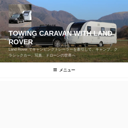
コ
ン
テ
ン
ツ
TOWING CARAVAN WITH LAND
へ
ROVER
ス
Land Rover でキャンピングトレーラーを牽引して、キャンプ、ク
キ
ラシックカー、写真、ドローンの世界へ
ッ
プ
メニュー