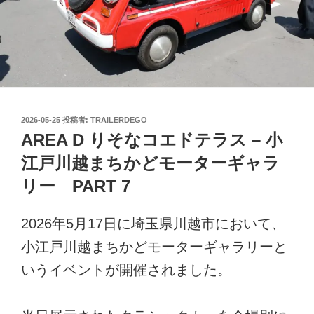
投
2026-05-25
投稿者:
TRAILERDEGO
稿
AREA D りそなコエドテラス – 小
日:
江戸川越まちかどモーターギャラ
リー PART 7
2026年5月17日に埼玉県川越市において、
小江戸川越まちかどモーターギャラリーと
いうイベントが開催されました。