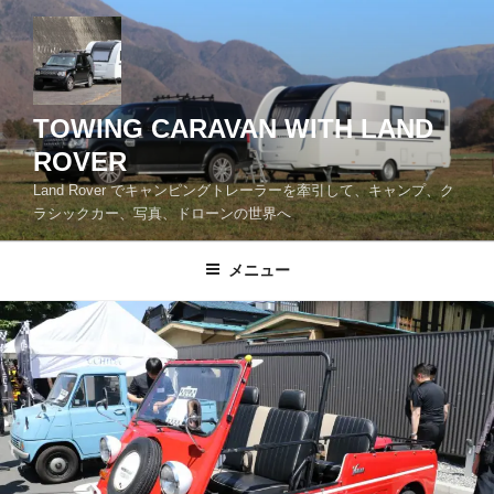
コ
ン
テ
ン
ツ
TOWING CARAVAN WITH LAND
へ
ROVER
ス
Land Rover でキャンピングトレーラーを牽引して、キャンプ、ク
キ
ラシックカー、写真、ドローンの世界へ
ッ
プ
メニュー