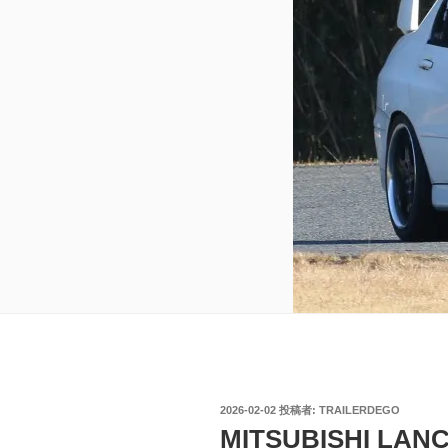
投
2026-02-02
投稿者:
TRAILERDEGO
稿
MITSUBISHI LANC
日: