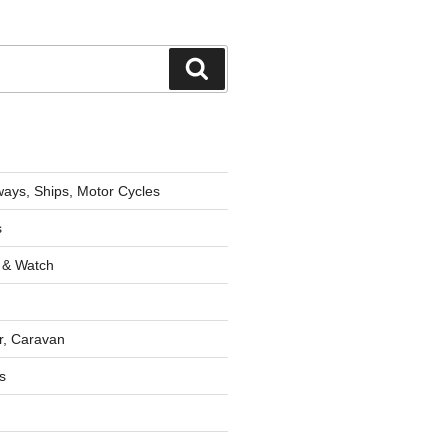
検
索
lways, Ships, Motor Cycles
s
 & Watch
r, Caravan
s