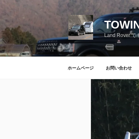
コ
ン
テ
TOWI
ン
ツ
Land Ro
へ
ス
キ
ッ
ホームページ
お問い合わせ
プ