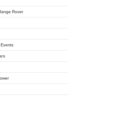
Range Rover
 Events
ars
lower