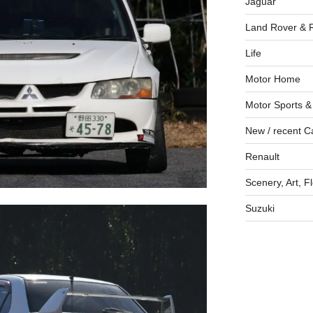
Jaguar
Land Rover & 
Life
Motor Home
Motor Sports &
New / recent C
Renault
Scenery, Art, F
Suzuki