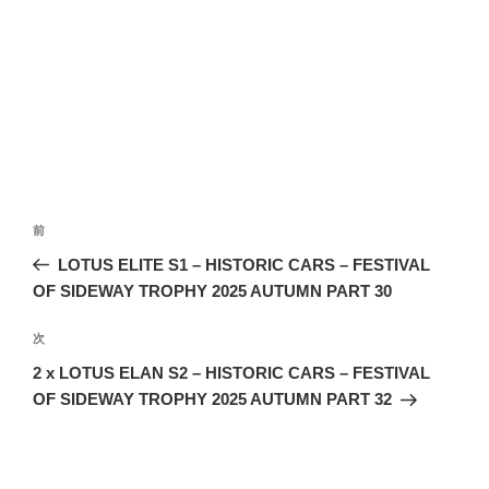
投
前
前
稿
の
LOTUS ELITE S1 – HISTORIC CARS – FESTIVAL
ナ
投
OF SIDEWAY TROPHY 2025 AUTUMN PART 30
ビ
稿
ゲ
次
次
の
ー
2 x LOTUS ELAN S2 – HISTORIC CARS – FESTIVAL
投
シ
OF SIDEWAY TROPHY 2025 AUTUMN PART 32
稿
ョ
ン