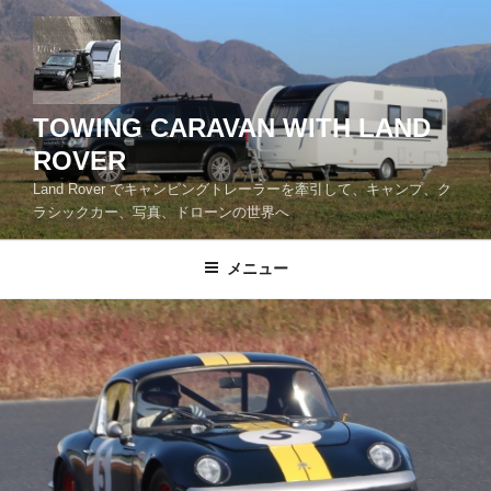
コ
ン
テ
ン
ツ
TOWING CARAVAN WITH LAND
へ
ROVER
ス
Land Rover でキャンピングトレーラーを牽引して、キャンプ、ク
キ
ラシックカー、写真、ドローンの世界へ
ッ
プ
メニュー