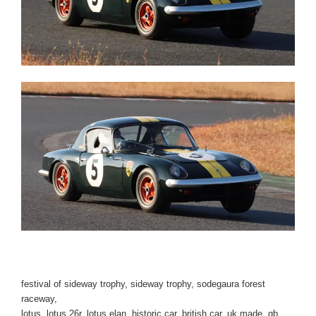
festival of sideway trophy, sideway trophy, sodegaura forest
raceway,
lotus, lotus 26r, lotus elan, historic car, british car, uk made, gb,