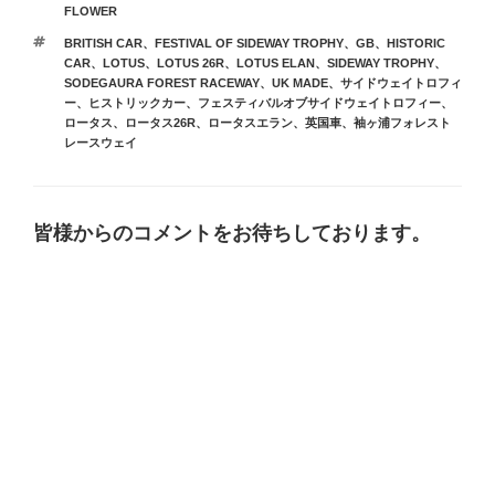
テ
FLOWER
ゴ
タ
BRITISH CAR
、
FESTIVAL OF SIDEWAY TROPHY
、
GB
、
HISTORIC
リ
グ
CAR
、
LOTUS
、
LOTUS 26R
、
LOTUS ELAN
、
SIDEWAY TROPHY
、
ー
SODEGAURA FOREST RACEWAY
、
UK MADE
、
サイドウェイトロフィ
ー
、
ヒストリックカー
、
フェスティバルオブサイドウェイトロフィー
、
ロータス
、
ロータス26R
、
ロータスエラン
、
英国車
、
袖ヶ浦フォレスト
レースウェイ
皆様からのコメントをお待ちしております。