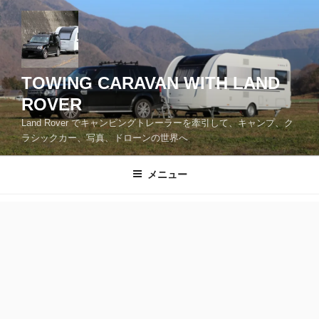
コ
ン
テ
ン
ツ
TOWING CARAVAN WITH LAND
へ
ROVER
ス
Land Rover でキャンピングトレーラーを牽引して、キャンプ、ク
キ
ラシックカー、写真、ドローンの世界へ
ッ
プ
メニュー