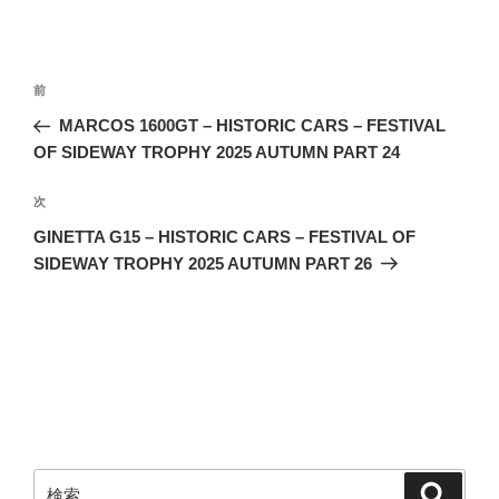
投
前
前
稿
の
MARCOS 1600GT – HISTORIC CARS – FESTIVAL
ナ
投
OF SIDEWAY TROPHY 2025 AUTUMN PART 24
ビ
稿
ゲ
次
次
の
ー
GINETTA G15 – HISTORIC CARS – FESTIVAL OF
投
シ
SIDEWAY TROPHY 2025 AUTUMN PART 26
稿
ョ
ン
検
検