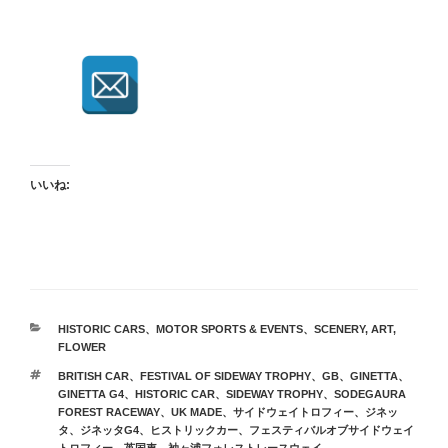
いいね:
カ
HISTORIC CARS
、
MOTOR SPORTS & EVENTS
、
SCENERY, ART,
テ
FLOWER
ゴ
タ
BRITISH CAR
、
FESTIVAL OF SIDEWAY TROPHY
、
GB
、
GINETTA
、
リ
グ
GINETTA G4
、
HISTORIC CAR
、
SIDEWAY TROPHY
、
SODEGAURA
ー
FOREST RACEWAY
、
UK MADE
、
サイドウェイトロフィー
、
ジネッ
タ
、
ジネッタG4
、
ヒストリックカー
、
フェスティバルオブサイドウェイ
トロフィー
、
英国車
、
袖ヶ浦フォレストレースウェイ