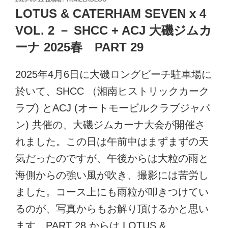
稿
LOTUS & CATERHAM SEVEN x 4
日:
VOL. 2 － SHCC + ACJ 大磯ジムカ
ーナ 2025春 PART 29
2025年4月6日に大磯ロングビーチ駐車場に
於いて、SHCC （湘南ヒストリックカーク
ラブ) とACJ (オートモービルクラブジャパ
ン) 共催の、大磯ジムカーナ大会が開催さ
れました。この日は午前中はまずまずの天
気だったのですが、午後からは大粒の雨と
海側からの強い風が吹き、撮影には苦労し
ました。コース上にも雨粒が叩きつけてい
るのが、写真からもお解り頂けるかと思い
ます。PART 28 からは LOTUS &