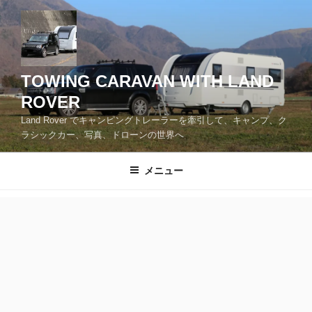
コ
ン
テ
ン
ツ
TOWING CARAVAN WITH LAND
へ
ROVER
ス
Land Rover でキャンピングトレーラーを牽引して、キャンプ、ク
キ
ラシックカー、写真、ドローンの世界へ
ッ
プ
メニュー