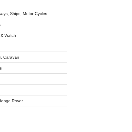
lways, Ships, Motor Cycles
s
 & Watch
r, Caravan
s
Range Rover