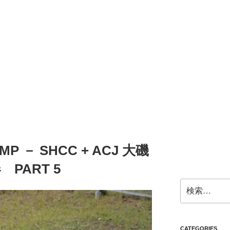
IMP － SHCC + ACJ 大磯
 PART 5
検
索:
CATEGORIES