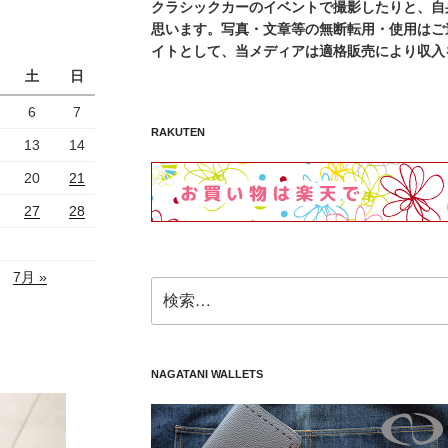
クラシックカーのイベントで撮影したりと、自
思います。写真・文章等の無断転用・使用はご遠
イトとして、当メディアは適格販売により収入
土
日
6
7
RAKUTEN
13
14
20
21
27
28
7月 »
検
索:
NAGATANI WALLETS