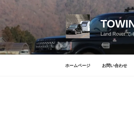
コ
ン
テ
TOWI
ン
ツ
Land Ro
へ
ス
キ
ッ
ホームページ
お問い合わせ
プ