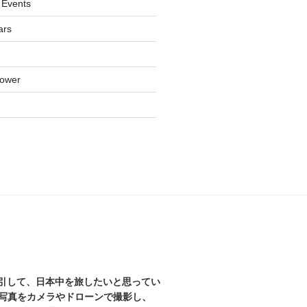
 Events
ars
lower
を牽引して、日本中を旅したいと思ってい
写真をカメラやドローンで撮影し、