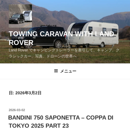
コ
ン
テ
ン
ツ
TOWING CARAVAN WITH LAND
へ
ROVER
ス
Land Rover でキャンピングトレーラーを牽引して、キャンプ、ク
キ
ラシックカー、写真、ドローンの世界へ
ッ
プ
メニュー
日:
2026年3月2日
投
2026-03-02
稿
BANDINI 750 SAPONETTA – COPPA DI
日:
TOKYO 2025 PART 23