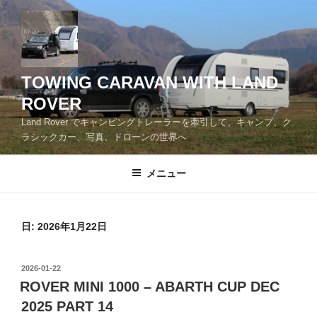
コ
ン
テ
ン
ツ
TOWING CARAVAN WITH LAND
へ
ROVER
ス
Land Rover でキャンピングトレーラーを牽引して、キャンプ、ク
キ
ラシックカー、写真、ドローンの世界へ
ッ
プ
メニュー
日:
2026年1月22日
投
2026-01-22
稿
ROVER MINI 1000 – ABARTH CUP DEC
日:
2025 PART 14