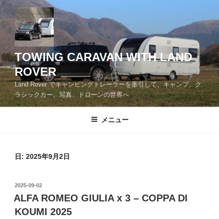
コ
ン
テ
ン
ツ
TOWING CARAVAN WITH LAND
へ
ROVER
ス
Land Rover でキャンピングトレーラーを牽引して、キャンプ、ク
キ
ラシックカー、写真、ドローンの世界へ
ッ
プ
メニュー
日:
2025年9月2日
投
2025-09-02
稿
ALFA ROMEO GIULIA x 3 – COPPA DI
日:
KOUMI 2025