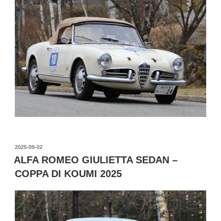
投
2025-09-02
稿
ALFA ROMEO GIULIETTA SEDAN –
日:
COPPA DI KOUMI 2025