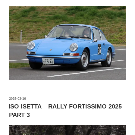
投
2025-03-16
稿
ISO ISETTA – RALLY FORTISSIMO 2025
日:
PART 3