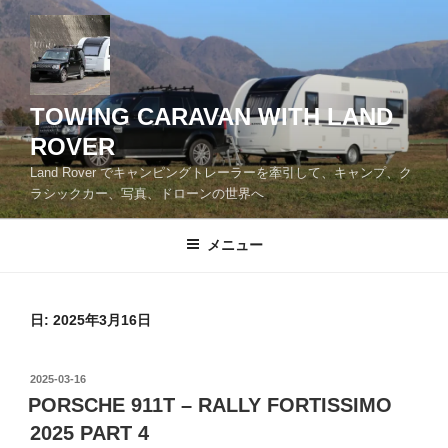
コ
ン
テ
ン
ツ
TOWING CARAVAN WITH LAND
へ
ROVER
ス
Land Rover でキャンピングトレーラーを牽引して、キャンプ、ク
キ
ラシックカー、写真、ドローンの世界へ
ッ
プ
メニュー
日:
2025年3月16日
投
2025-03-16
稿
PORSCHE 911T – RALLY FORTISSIMO
日:
2025 PART 4