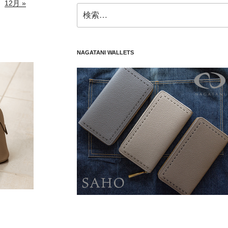
12月 »
検
索:
NAGATANI WALLETS