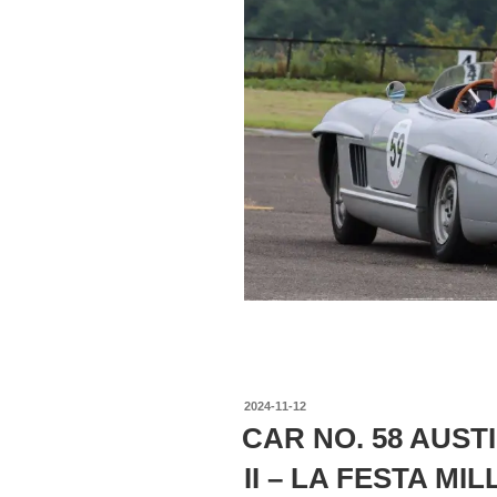
投
2024-11-12
稿
CAR NO. 58 AUST
日:
II – LA FESTA MIL