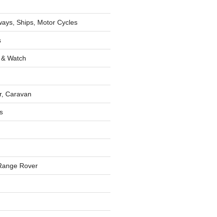
lways, Ships, Motor Cycles
s
 & Watch
r, Caravan
s
Range Rover