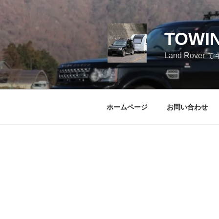
コ
ン
テ
TOWI
ン
ツ
Land Ro
へ
ス
キ
ッ
ホームページ
お問い合わせ
プ