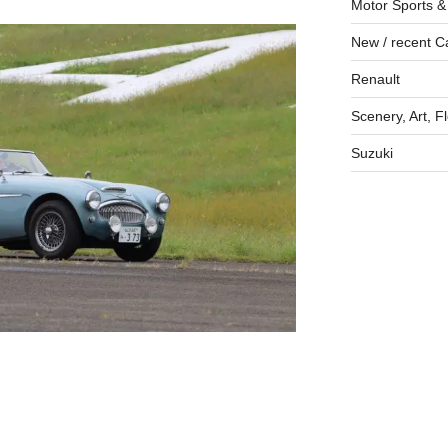
Motor Sports &
New / recent C
Renault
Scenery, Art, F
Suzuki