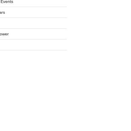
 Events
ars
lower