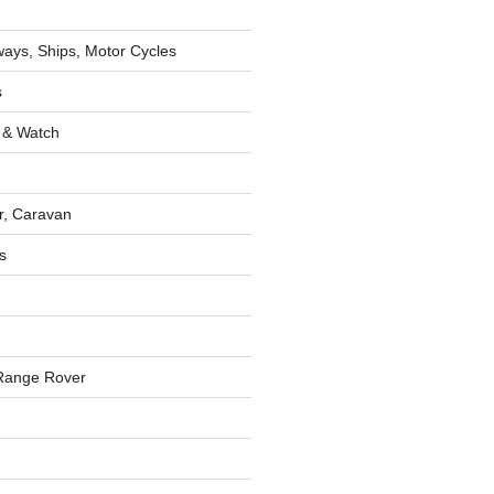
lways, Ships, Motor Cycles
s
 & Watch
r, Caravan
s
Range Rover