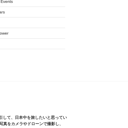
 Events
ars
lower
を牽引して、日本中を旅したいと思ってい
写真をカメラやドローンで撮影し、