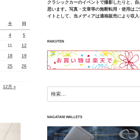
クラシックカーのイベントで撮影したりと、自
思います。写真・文章等の無断転用・使用はご遠
イトとして、当メディアは適格販売により収入
土
日
4
5
RAKUTEN
11
12
18
19
25
26
12月 »
検
索:
NAGATANI WALLETS