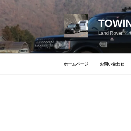
コ
ン
テ
TOWI
ン
ツ
Land Ro
へ
ス
キ
ッ
ホームページ
お問い合わせ
プ