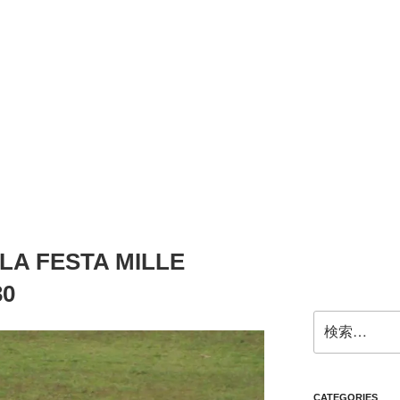
LA FESTA MILLE
30
検
索:
CATEGORIES