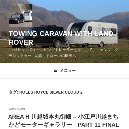
コ
ン
テ
ン
ツ
TOWING CARAVAN WITH LAND
へ
ROVER
ス
Land Rover でキャンピングトレーラーを牽引して、キャンプ、ク
キ
ラシックカー、写真、ドローンの世界へ
ッ
プ
メニュー
タグ:
ROLLS ROYCE SILVER CLOUD 2
投
2026-06-03
稿
AREA H 川越城本丸御殿 – 小江戸川越まち
日:
かどモーターギャラリー PART 11 FINAL