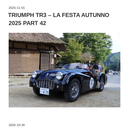
投
2025-11-01
稿
TRIUMPH TR3 – LA FESTA AUTUNNO
日:
2025 PART 42
投
2025-10-30