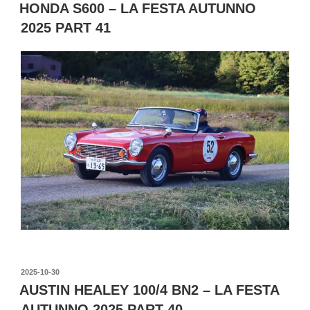
稿
HONDA S600 – LA FESTA AUTUNNO
日:
2025 PART 41
投
2025-10-30
稿
AUSTIN HEALEY 100/4 BN2 – LA FESTA
日:
AUTUNNO 2025 PART 40