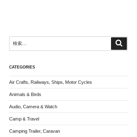
ー
ペ
ジ
ー
ジ
送
検
り
検
索
索:
CATEGORIES
Air Crafts, Railways, Ships, Motor Cycles
Animals & Birds
Audio, Camera & Watch
Camp & Travel
Camping Trailer, Caravan