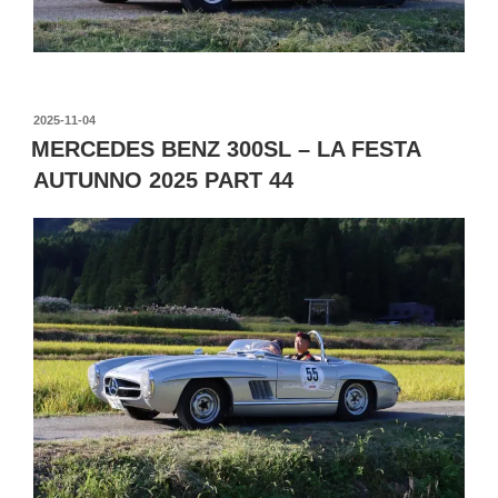
投
2025-11-04
稿
MERCEDES BENZ 300SL – LA FESTA
日:
AUTUNNO 2025 PART 44