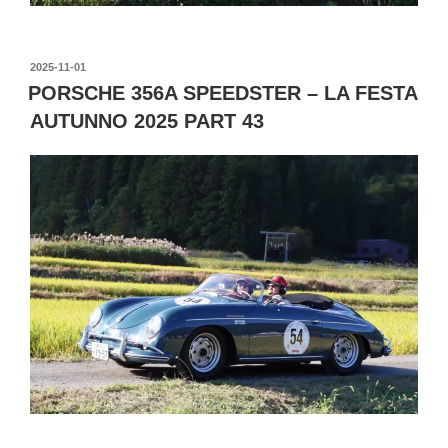
投
2025-11-01
稿
PORSCHE 356A SPEEDSTER – LA FESTA
日:
AUTUNNO 2025 PART 43