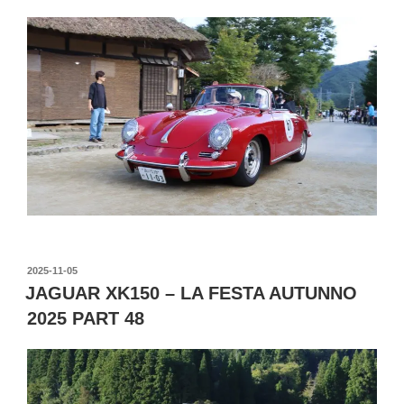
投
2025-11-05
稿
JAGUAR XK150 – LA FESTA AUTUNNO
日:
2025 PART 48