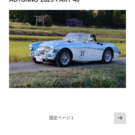
投
次
固定ページ
1
の
稿
ペ
の