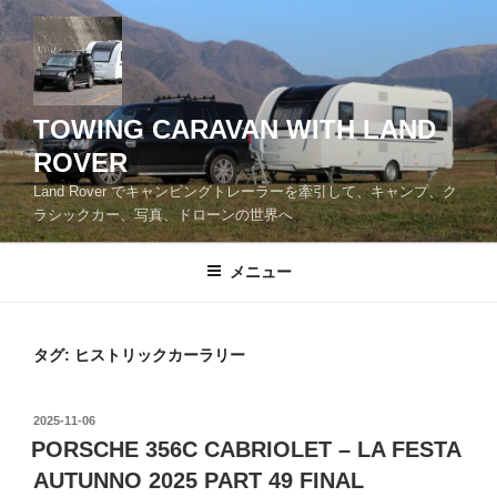
コ
ン
テ
ン
ツ
TOWING CARAVAN WITH LAND
へ
ROVER
ス
Land Rover でキャンピングトレーラーを牽引して、キャンプ、ク
キ
ラシックカー、写真、ドローンの世界へ
ッ
プ
メニュー
タグ:
ヒストリックカーラリー
投
2025-11-06
稿
PORSCHE 356C CABRIOLET – LA FESTA
日:
AUTUNNO 2025 PART 49 FINAL