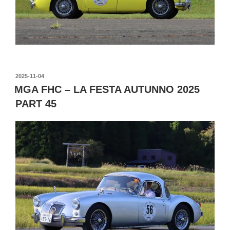
投
2025-11-04
稿
MGA FHC – LA FESTA AUTUNNO 2025
日:
PART 45