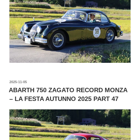
投
2025-11-05
稿
ABARTH 750 ZAGATO RECORD MONZA
日:
– LA FESTA AUTUNNO 2025 PART 47