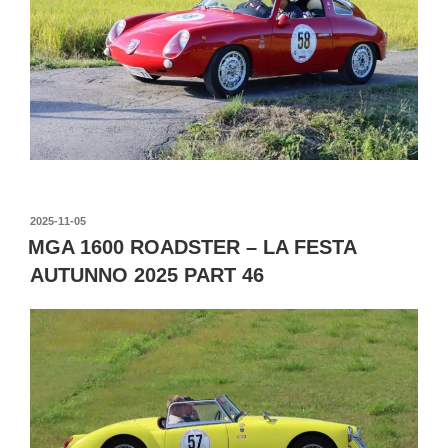
投
2025-11-05
稿
MGA 1600 ROADSTER – LA FESTA
日:
AUTUNNO 2025 PART 46