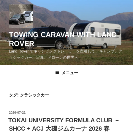
コ
ン
テ
ン
ツ
TOWING CARAVAN WITH LAND
へ
ROVER
ス
Land Rover でキャンピングトレーラーを牽引して、キャンプ、ク
キ
ラシックカー、写真、ドローンの世界へ
ッ
プ
メニュー
タグ:
クラシックカー
投
2026-07-21
稿
TOKAI UNIVERSITY FORMULA CLUB －
日:
SHCC + ACJ 大磯ジムカーナ 2026 春