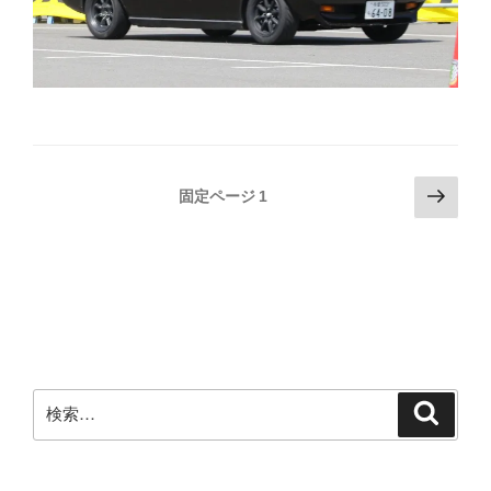
投
次
固定ページ
1
の
稿
ペ
の
ー
ペ
ジ
ー
ジ
送
検
り
検
索
索: