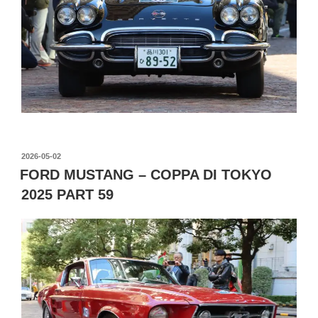
投
2026-05-02
稿
FORD MUSTANG – COPPA DI TOKYO
日:
2025 PART 59