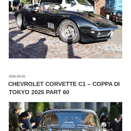
投
2026-05-02
稿
CHEVROLET CORVETTE C1 – COPPA DI
日:
TOKYO 2025 PART 60