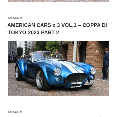
投
2024-02-26
稿
AMERICAN CARS x 3 VOL.1 – COPPA DI
日:
TOKYO 2023 PART 2
投
2023-05-21
稿