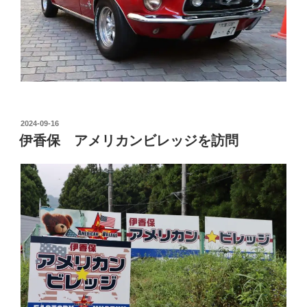
投
2024-09-16
稿
伊香保 アメリカンビレッジを訪問
日: