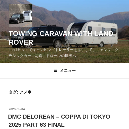
コ
ン
テ
ン
ツ
TOWING CARAVAN WITH LAND
へ
ROVER
ス
Land Rover でキャンピングトレーラーを牽引して、キャンプ、ク
キ
ラシックカー、写真、ドローンの世界へ
ッ
プ
メニュー
タグ:
アメ車
投
2026-05-04
稿
DMC DELOREAN – COPPA DI TOKYO
日:
2025 PART 63 FINAL