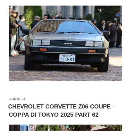
投
2026-05-04
稿
CHEVROLET CORVETTE Z06 COUPE –
日:
COPPA DI TOKYO 2025 PART 62