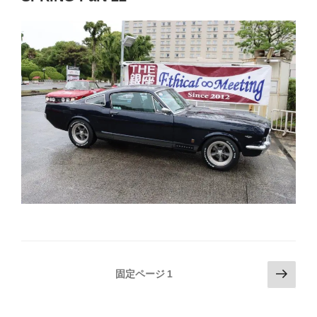
投
次
固定ページ
1
の
稿
ペ
の