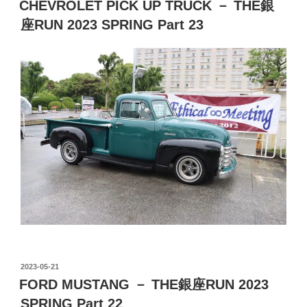
CHEVROLET PICK UP TRUCK － THE銀
日:
座RUN 2023 SPRING Part 23
投
2023-05-21
稿
FORD MUSTANG － THE銀座RUN 2023
日:
SPRING Part 22