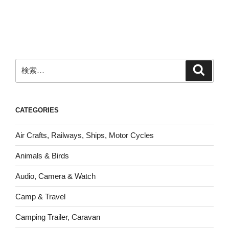
ー
ペ
ジ
ー
ジ
送
検
り
検
索
索:
CATEGORIES
Air Crafts, Railways, Ships, Motor Cycles
Animals & Birds
Audio, Camera & Watch
Camp & Travel
Camping Trailer, Caravan