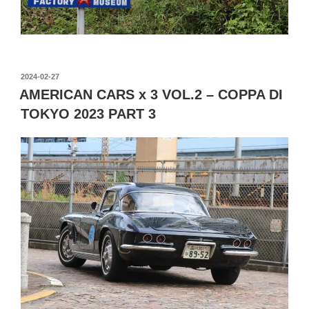
投
2024-02-27
稿
AMERICAN CARS x 3 VOL.2 – COPPA DI
日:
TOKYO 2023 PART 3