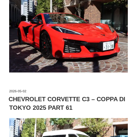
投
2026-05-02
稿
CHEVROLET CORVETTE C3 – COPPA DI
日:
TOKYO 2025 PART 61